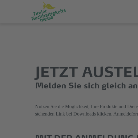
Direkt
Direkt
zum
zum
Hauptinhalt
Hauptmenü
springen
springen
JETZT AUST
Melden Sie sich gleich an
Nutzen Sie die Möglichkeit, Ihre Produkte und Dienst
stehenden Link bei Downloads klicken, Anmeldefor
MIT DER ANMELDUNG 