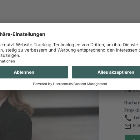
SI
Wir unt
Sie hab
Dann ko
Barbar
Projektl
Tel
E-M