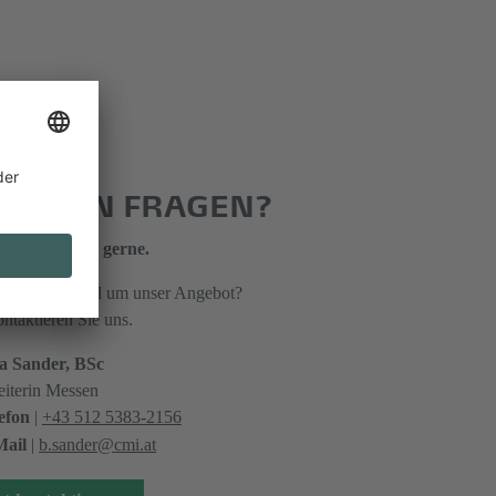
E HABEN FRAGEN?
erstützen Sie gerne.
en Fragen rund um unser Angebot?
ntaktieren Sie uns.
a Sander, BSc
eiterin Messen
efon
|
+43 512 5383-2156
ail
|
b.sander@cmi.at