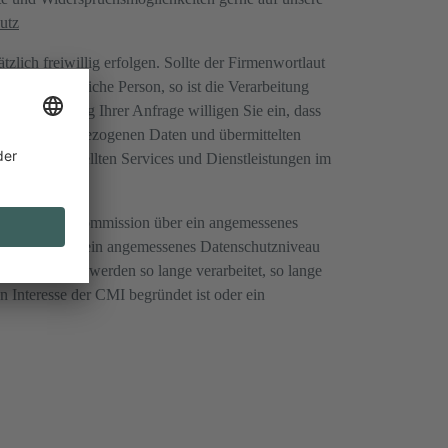
utz
ich freiwillig erfolgen. Sollte der Firmenwortlaut
 eine natürliche Person, so ist die Verarbeitung
 Übermittlung Ihrer Anfrage willigen Sie ein, dass
ten personenbezogenen Daten und übermittelten
lung von bestellten Services und Dienstleistungen im
idung der EU-Kommission über ein angemessenes
alle Empfänger ein angemessenes Datenschutzniveau
genen Daten werden so lange verarbeitet, so lange
 Interesse der CMI begründet ist oder ein