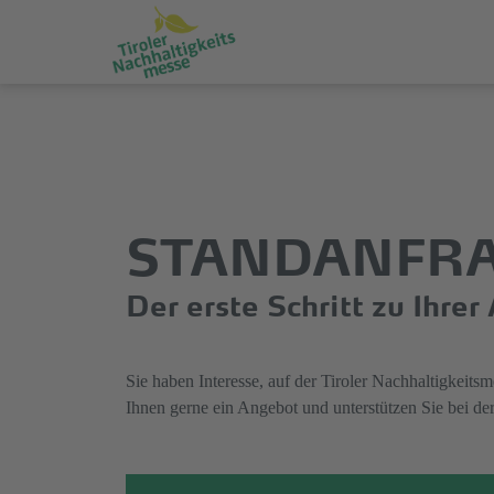
Direkt
Direkt
zum
zum
Hauptinhalt
Hauptmenü
springen
springen
STANDANFR
Der erste Schritt zu Ihre
Sie haben Interesse, auf der Tiroler Nachhaltigkeits
Ihnen gerne ein Angebot und unterstützen Sie bei der