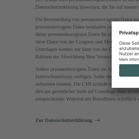
Datenschutzerklärung hinweisen, die Sie auf unsere
Die Bereitstellung von personenbezogenen Daten kann
personenbezogene Daten beinhalten (wie beispielswei
dieser personenbezogenen Daten für eine Bearbeitung
diese Daten von der Congress und Messe Innsbruck 
Unterlagen werden nur dann von der Congress und Mes
Rahmen der Abwicklung Ihrer Veranstaltung notwendi
Sollten personenbezogene Daten ins Ausland übermit
Datenschutzniveau verfügen. Sollte dies nicht der 
aufweisen können. Die CMI schließt entsprechende 
dies aus gesetzlicher Sicht auf Grundlage einer bes
entsprechender Widerruf des Betroffenen schriftlich v
Zur Datenschutzerklärung