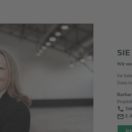
SI
Wir unt
Sie hab
Dann ko
Barbar
Projektl
Tel
E-M
Jet