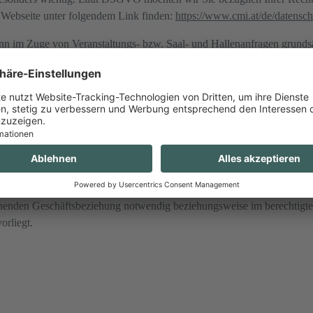
r Webseite unter folgendem Link finden:
https://www.cmi.at/de/datensch
 im Zuge von Veranstaltungs- bzw. Saal- und Hallenanfragen grundsätzl
se im Falle von Einzelunternehmen) oder handelt es sich beim Mieter um
 Ihrer Anfrage und zur Abwicklung Ihrer Veranstaltung notwendig. Mit
GmbH (CMI) verarbeitet werden. Die von Ihnen zur Verfügung gestell
se Innsbruck GmbH an Dritte weitergeleitet, falls dies zur Bereitstel
g sein sollte.
telt werden, so geschieht dies nur in Länder, die gemäß der Entsche
Fall sein, wird die CMI Maßnahmen setzen, um zu gewährleisten, dass 
Vereinbarungen mit den betreffenden Empfängern ab. Die personenbezo
tehenden Geschäftsbeziehung notwendig beziehungsweise im berechtigten
orliegt.