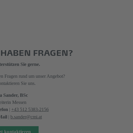
E HABEN FRAGEN?
erstützen Sie gerne.
en Fragen rund um unser Angebot?
ntaktieren Sie uns.
a Sander, BSc
eiterin Messen
efon
|
+43 512 5383-2156
ail
|
b.sander@cmi.at
zt kontaktieren