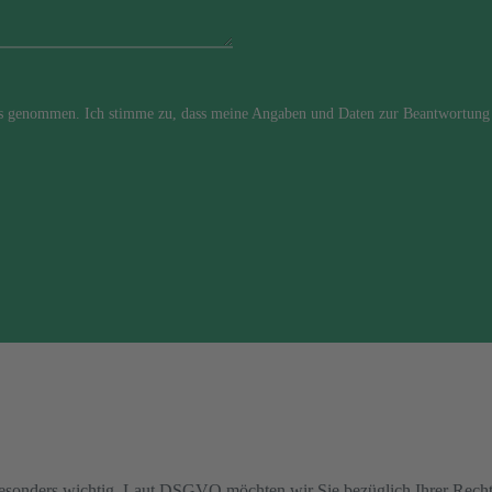
is genommen. Ich stimme zu, dass meine Angaben und Daten zur Beantwortung 
besonders wichtig. Laut DSGVO möchten wir Sie bezüglich Ihrer Recht